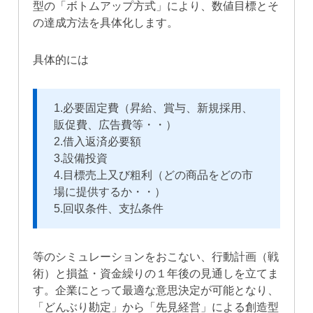
型の「ボトムアップ方式」により、数値目標とそ
の達成方法を具体化します。
具体的には
1.必要固定費（昇給、賞与、新規採用、
販促費、広告費等・・）
2.借入返済必要額
3.設備投資
4.目標売上又び粗利（どの商品をどの市
場に提供するか・・）
5.回収条件、支払条件
等のシミュレーションをおこない、行動計画（戦
術）と損益・資金繰りの１年後の見通しを立てま
す。企業にとって最適な意思決定が可能となり、
「どんぶり勘定」から「先見経営」による創造型